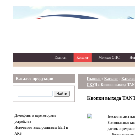
Главная
Каталог
Монтаж ОПС
Но
Каталог продукции
Главная
»
Каталог
»
Каталог
СКУД
»
Кнопки выхода TA
Кнопки выхода TAN
Домофоны и переговорные
Бесконтактна
устройства
Бесконтактная кн
Источников электропитания ББП и
датчик определяет
АКБ
Бесконтактная