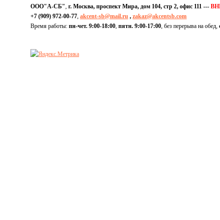
ООО"А-СБ"
,
г. Москва, проспект Мира, дом 104, стр 2, офис 111 ---
ВН
+7 (909) 972-00-77
,
akcent-sb@mail.ru
,
zakaz@akcentsb.com
Время работы:
пн-чет. 9:00-18:00
,
пятн. 9:00-17:00
, без перерыва на обед,