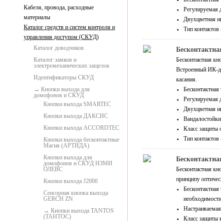
Кабеля, провода, расходные
Регулируемая 
материалы
Двухцветная и
Каталог средств и систем контроля и
Тип контактов
управления доступом (СКУД)
Каталог доводчиков
Бесконтактна
Каталог замков и
Бесконтактная кно
электромеханических защелок
Встроенный ИК-да
Идентификаторы СКУД
касания.
Кнопки выхода для
Бесконтактная
домофонов и СКУД
Регулируемая 
Кнопки выхода SMARTEC
Двухцветная и
Кнопки выхода ДАКСИС
Вандалостойки
Кнопки выхода ACCORDTEC
Класс защиты о
Тип контактов
Кнопки выхода бесконтактные
Магия (АРТИДА)
Кнопки выхода для
Бесконтактна
домофонов и СКУД НЗМИ
ОЛЕВС
Бесконтактная кн
принципу оптичес
Кнопки выхода J2000
Бесконтактная
Сенсорная кнопка выхода
GERCH ZN
необходимости
Настраиваемая
Кнопки выхода TANTOS
(ТАНТОС)
Класс защиты 