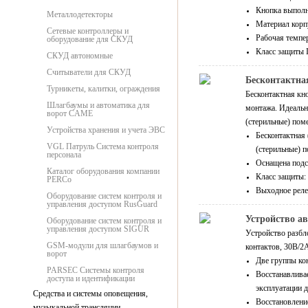
Кнопка выполн
Металлодетекторы
Материал корп
Сетевые контроллеры и
Рабочая темпе
оборудование для СКУД
Класс защиты 
СКУД автономные
Считыватели для СКУД
Бесконтактна
Турникеты, калитки, ограждения
Бесконтактная кн
Шлагбаумы и автоматика для
монтажа. Идеальн
ворот CAME
(стерильные) поме
Устройства хранения и учета ЭВС
Бесконтактная
VGL Патруль Система контроля
(стерильные) п
персонала
Оснащена подс
Каталог оборудования компании
Класс защиты:
PERCo
Выходное реле
Оборудование систем контроля и
управления доступом RusGuard
Устройство а
Оборудование систем контроля и
управления доступом SIGUR
Устройство разбл
GSM-модули для шлагбаумов и
контактов, 30В/2
ворот
Две группы кон
PARSEC Системы контроля
Восстанавлива
доступа и идентификации
эксплуатации 
Средства и системы оповещения,
Восстановлени
музыкальной трансляции