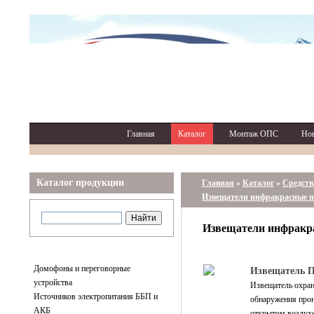
Главная
Каталог
Монтаж ОПС
Но
Каталог продукции
Главная
»
Каталог
»
Средств
Извещатели инфракрасные п
Извещатели инфракр
Домофоны и переговорные
Извещатель П
устройства
Извещатель охра
Источников электропитания ББП и
обнаружения прон
АКБ
открытом воздухе