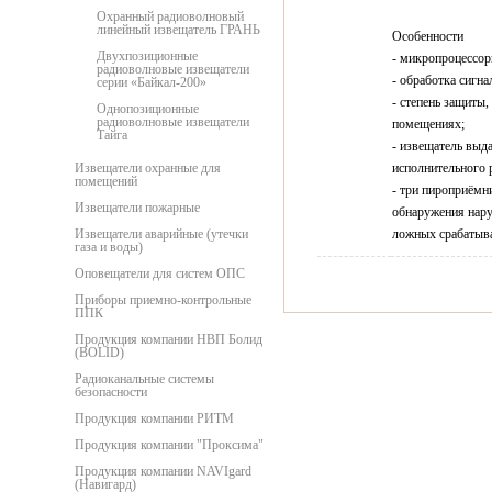
Охранный радиоволновый
линейный извещатель ГРАНЬ
Особенности
Двухпозиционные
- микропроцессор
радиоволновые извещатели
- обработка сигн
серии «Байкал-200»
- степень защиты
Однопозиционные
радиоволновые извещатели
помещениях;
Тайга
- извещатель выд
Извещатели охранные для
исполнительного 
помещений
- три пироприём
Извещатели пожарные
обнаружения нару
Извещатели аварийные (утечки
ложных срабатыв
газа и воды)
Оповещатели для систем ОПС
Приборы приемно-контрольные
ППК
Продукция компании НВП Болид
(BOLID)
Радиоканальные системы
безопасности
Продукция компании РИТМ
Продукция компании "Проксима"
Продукция компании NAVIgard
(Навигард)