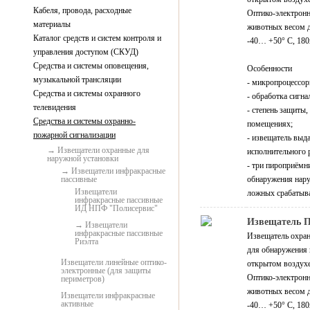
Кабеля, провода, расходные
Оптико-электро
материалы
животных весом до
Каталог средств и систем контроля и
-40… +50° C, 18
управления доступом (СКУД)
Средства и системы оповещения,
Особенности
музыкальной трансляции
- микропроцессор
Средства и системы охранного
- обработка сигн
телевидения
- степень защиты
Средства и системы охранно-
помещениях;
пожарной сигнализации
- извещатель выд
Извещатели охранные для
исполнительного 
наружной установки
- три пироприём
Извещатели инфракрасные
пассивные
обнаружения нару
Извещатели
ложных срабатыв
инфракрасные пассивные
ИД НПФ "Полисервис"
Извещатель П
Извещатели
инфракрасные пассивные
Извещатель охра
Риэлта
для обнаружения 
Извещатели линейные оптико-
открытом воздухе
электронные (для защиты
Оптико-электрон
периметров)
животных весом до
Извещатели инфракрасные
активные
-40… +50° C, 18