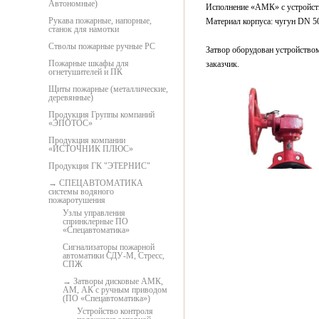
Автономные)
Исполнение «АМК» с устройст
Рукава пожарные, напорные,
Материал корпуса: чугун DN 50, 
станок для намотки
Стволы пожарные ручные РС
Затвор оборудован устройство
Пожарные шкафы для
заказчик.
огнетушителей и ПК
Щиты пожарные (металлические,
деревянные)
Продукция Группы компаний
«ЭПОТОС»
Продукция компании
«ИСТОЧНИК ПЛЮС»
Продукция ГК "ЭТЕРНИС"
СПЕЦАВТОМАТИКА
системы водяного
пожаротушения
Узлы управления
спринклерные ПО
«Спецавтоматика»
Сигнализаторы пожарной
автоматики СДУ-М, Стресс,
СПЖ
Затворы дисковые АМК,
АМ, АК с ручным приводом
(ПО «Спецавтоматика»)
Устройство контроля