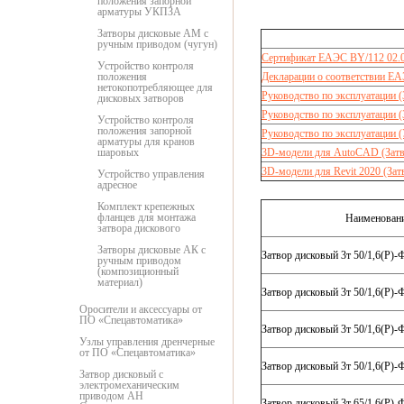
положения запорной
арматуры УКПЗА
Затворы дисковые АМ с
ручным приводом (чугун)
Сертификат ЕАЭС BY/112 02.0
Устройство контроля
положения
Декларации о соответствии Е
нетокопотребляющее для
Руководство по эксплуатации 
дисковых затворов
Руководство по эксплуатации 
Устройство контроля
положения запорной
Руководство по эксплуатации
арматуры для кранов
шаровых
3D-модели для AutoCAD (Зат
3D-модели для Revit 2020 (За
Устройство управления
адресное
Комплект крепежных
фланцев для монтажа
Наименован
затвора дискового
Затворы дисковые АК с
Затвор дисковый 3т 50/1,6(Р)
ручным приводом
(композиционный
материал)
Затвор дисковый 3т 50/1,6(Р)
Оросители и аксессуары от
ПО «Спецавтоматика»
Затвор дисковый 3т 50/1,6(Р)
Узлы управления дренчерные
от ПО «Спецавтоматика»
Затвор дисковый 3т 50/1,6(Р)
Затвор дисковый с
электромеханическим
приводом АН
Затвор дисковый 3т 65/1,6(Р)