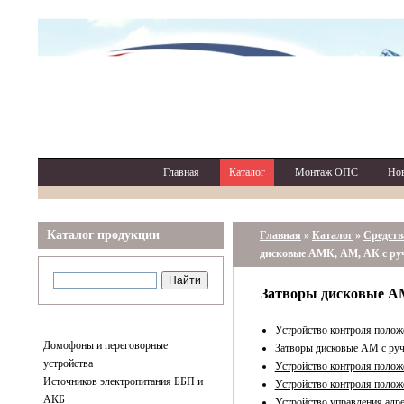
Главная
Каталог
Монтаж ОПС
Но
Каталог продукции
Главная
»
Каталог
»
Средств
дисковые АМК, АМ, АК с ру
Затворы дисковые А
Устройство контроля поло
Домофоны и переговорные
Затворы дисковые АМ с ру
устройства
Устройство контроля полож
Источников электропитания ББП и
Устройство контроля полож
АКБ
Устройство управления адр