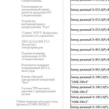
Спецавтоматика
Рекомендации по
альтернативной замене
Затвор дисковый 3т 65/1,6(Р)
аналогов продукции ПО
Спецавтоматика
Затвор дисковый 3т 65/1,6(Р)
Устройство
внутриквартирного
пожаротушения "Роса"
Затвор дисковый 3т 65/1,6(Р)
"Спринт" КПУУ Контрольно-
пусковой узел управления
Затвор дисковый 3т 80/1,6(Р)
Э50/1,2(Э12)-ВМ.У3.1
Эксгаустер с
электроприводом
Затвор дисковый 3т 80/1,6(Р)
Охранно-пожарная
сигнализация от ПО
«Спецавтоматика»
Затвор дисковый 3т 80/1,6(Р)
Извещатели пожарные
аспирационный ИПА и
Затвор дисковый 3т 80/1,6(Р)
аксессуары
Клапан обратный
Затвор дисковый 3т 100/1,6(Р)
однодисковый поворотный
"АМК-100v4"
"Баге"
Затвор дисковый 3т 100/1,6(Р)
Система ТРВ высокого
давления с принудительным
"АМК-100v3"
пуском
Затвор дисковый 3т 100/1,6(Р)
Гибкая подводка для воды и газа,
"АМК-100v2"
фитинги (ГОФРА ФЛЕКС)
Затвор дисковый 3т 100/1,6(Р)