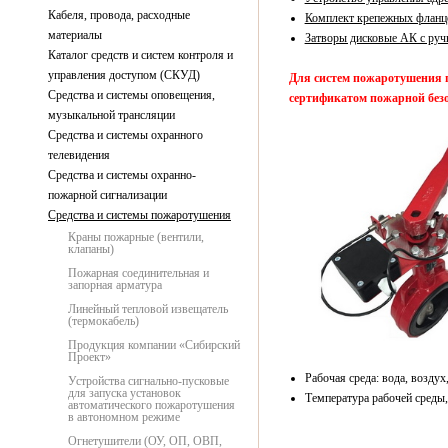
Кабеля, провода, расходные
Комплект крепежных фланце
материалы
Затворы дисковые АК с ру
Каталог средств и систем контроля и
управления доступом (СКУД)
Для систем пожаротушения 
Средства и системы оповещения,
сертификатом пожарной без
музыкальной трансляции
Средства и системы охранного
телевидения
Средства и системы охранно-
пожарной сигнализации
Средства и системы пожаротушения
Краны пожарные (вентили,
клапаны)
Пожарная соединительная и
запорная арматура
Линейный тепловой извещатель
(термокабель)
Продукция компании «Сибирский
Проект»
Рабочая среда: вода, воздух
Устройства сигнально-пусковые
для запуска установок
Температура рабочей среды, 
автоматического пожаротушения
в автономном режиме
Огнетушители (ОУ, ОП, ОВП,