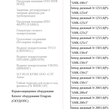
Продукция компании ООО НПФ
"АМК-100v1"
НОРД
Затвор дисковый 3т 125/1,6(Р)
Защитная, регулирующая и
запорная арматура для
"АМК-125v4"
трубопроводов
Затвор дисковый 3т 125/1,6(Р)
Продукция компании НПО
"АМК-125v3"
ФАРРО (FARRO)
Затвор дисковый 3т 125/1,6(Р)
Генераторы газового
"АМК-125v2"
пожаротушения
Затвор дисковый 3т 125/1,6(Р)
Грувлочные соединения
(бессварные муфты)
"АМК-125v1"
Водяное пожаротушение TYCO
Затвор дисковый 3т 150/1,6(Р)
(GRINNELL)
"АМК-150v4"
Водяное пожаротушение
Затвор дисковый 3т 150/1,6(Р)
DINARM (ДИНАРМ)
"АМК-150v3"
Водяное пожаротушение VIKING
Затвор дисковый 3т 150/1,6(Р)
(ВИКИНГ)
"АМК-150v2"
SLT BLOCKFIRE ООО «СЛТ
Аква»
Затвор дисковый 3т 150/1,6(Р)
"АМК-150v1"
Гибкая подводка для воды и газа,
фитинги (ГК ФЛЕКСОР)
Затвор дисковый 3т 200/1,6(Р)
Взрывозащищенное оборудование
"АМК-200v4"
Каталог оборудования Octagram
Затвор дисковый 3т 200/1,6(Р)
(СКУД/ОПС)
"АМК-200v3"
Затвор дисковый 3т 200/1,6(Р)