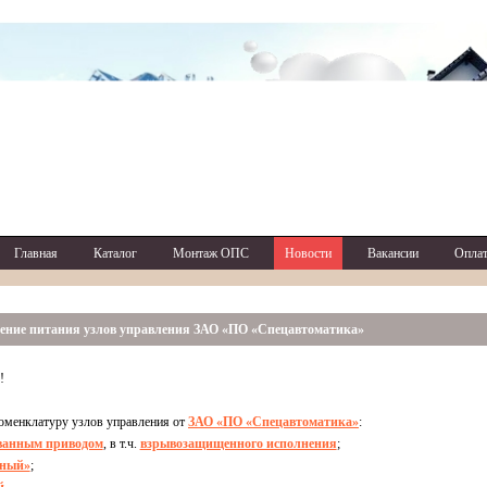
Главная
Каталог
Монтаж ОПС
Новости
Вакансии
Оплат
ние питания узлов управления ЗАО «ПО «Спецавтоматика»
!
оменклатуру узлов управления от
ЗАО «ПО «Спецавтоматика»
:
ванным приводом
, в т.ч.
взрывозащищенного исполнения
;
дный»
;