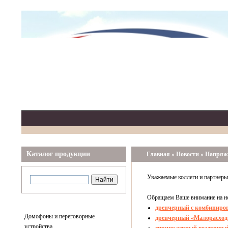
Каталог продукции
Главная
»
Новости
»
Напряже
Уважаемые коллеги и партнеры
Обращаем Ваше внимание на н
дренчерный с комбиниро
Домофоны и переговорные
дренчерный «Малорасхо
устройства