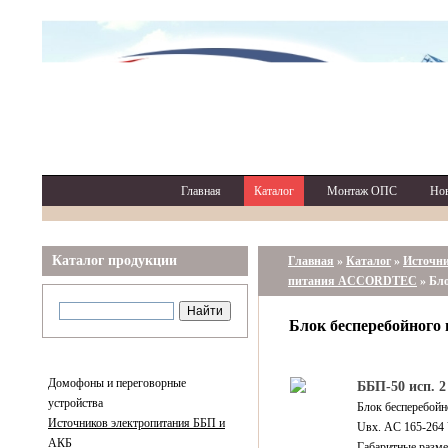
Главная
Каталог
Монтаж ОПС
Но
Каталог продукции
Главная
»
Каталог
»
Источн
питания ACCORDTEC
»
Бло
Блок бесперебойного 
Домофоны и переговорные
ББП-50 исп. 2
устройства
Блок бесперебойн
Источников электропитания ББП и
Uвх. AC 165-264 
АКБ
Габаритные разме