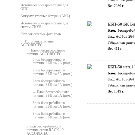
Источники электропитания для
Вес 2280 г.
ОПС
Аккумуляторные батареи (АКБ)
Источники электропитания для
ББП-50 БК Бл
систем СКУД
Блок бесперебо
Каталог сетевых фильтров
Uвх. AC 165-264 
Источники питания
Габаритные разме
ACCORDTEC
Вес 411 г.
Блоки бесперебойного
питания ACCORDTEC
Блок бесперебойного
питания ББП на 2А (ном.)
ББП-50 исп.1 
Блок бесперебойного
Блок бесперебо
питания ББП на 3А (ном.)
Uвх. AC 165-264 
Блок бесперебойного
питания ББП на 4А (ном.)
Габаритные разме
Вес 1319 г.
Блок бесперебойного
питания ББП на 5А (ном.)
Блок бесперебойного
питания ББП на 6А (ном.)
Блок бесперебойного
питания ББП на 8А (ном.)
Блоки бесперебойного
питания серии RACK 19'
ACCORDTEC