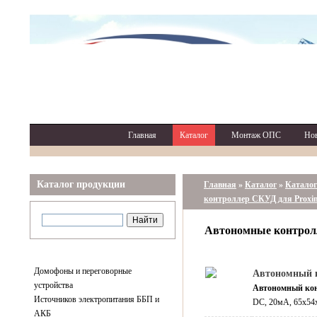
Главная
Каталог
Монтаж ОПС
Но
Каталог продукции
Главная
»
Каталог
»
Каталог
контроллер СКУД для Proxim
Автономные контрол
Домофоны и переговорные
Автономный к
устройства
Автономный ко
Источников электропитания ББП и
DC, 20мА, 65х54
АКБ