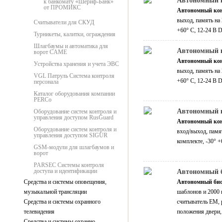
Автономный к
к банкомату «Шериф-Банк»
от ПРОМИКС
Автономный ко
выход, память на 
Считыватели для СКУД
+60° С, 12-24 В 
Турникеты, калитки, ограждения
Шлагбаумы и автоматика для
Автономный к
ворот CAME
Автономный ко
Устройства хранения и учета ЭВС
выход, память на 
VGL Патруль Система контроля
+60° С, 12-24 В 
персонала
Каталог оборудования компании
PERCo
Автономный 
Оборудование систем контроля и
управления доступом RusGuard
Автономный ко
Оборудование систем контроля и
вход/выход, памят
управления доступом SIGUR
комплекте, -30° 
GSM-модули для шлагбаумов и
ворот
PARSEC Системы контроля
доступа и идентификации
Автономный б
Средства и системы оповещения,
Автономный био
музыкальной трансляции
шаблонов и 2000 
Средства и системы охранного
считыватель EM, 
телевидения
положения двери,
Средства и системы охранно-