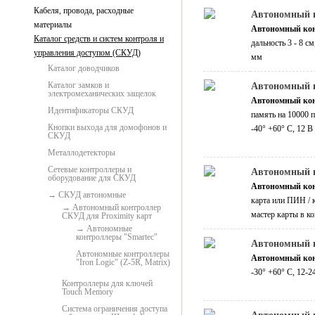
Кабеля, провода, расходные
Автономный к
материалы
Автономный ко
Каталог средств и систем контроля и
дальность 3 - 8 с
управления доступом (СКУД)
мм
Каталог доводчиков
Каталог замков и
Автономный к
электромеханических защелок
Автономный ко
Идентификаторы СКУД
память на 10000 п
Кнопки выхода для домофонов и
-40° +60° С, 12 
СКУД
Металлодетекторы
Сетевые контроллеры и
Автономный к
оборудование для СКУД
Автономный ко
СКУД автономные
карта или ПИН / к
Автономный контроллер
мастер карты в к
СКУД для Proximity карт
Автономные
контроллеры "Smartec"
Автономный к
Автономные контроллеры
Автономный кон
"Iron Logic" (Z-5R, Matrix)
-30° +60° С, 12-
Контроллеры для ключей
Touch Memory
Система ограничения доступа