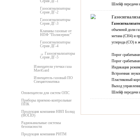
Серия ДГ-1
Шлейф передачи и
Газосигнализаторы
Серия ДГ-2
Газосигнализа
Газосигнализаторы
Серия ДГ-3
Газосигнализат
объемной доли га
Клапаны газовые от
НПФ “Полисервис”
метана (CH4) и п
Газосигнализаторы
углерода (СО) в 
Серия ДГ-4
Газосигнализаторы
Порог срабатыван
Серия ДГ-5
Порог срабатыван
Извещатели утечки газа
Индикация режимо
MaviGard
Встроенная звуко
Извещатель газовый ПО
Пластиковый кор
Спецавтоматика
Выход управлени
Шлейф передачи и
Оповещатели для систем ОПС
Приборы приемно-контрольные
ППК
Продукция компании НВП Болид
(BOLID)
Радиоканальные системы
безопасности
Продукция компании РИТМ