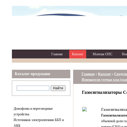
Главная
Каталог
Монтаж ОПС
Но
Каталог продукции
Главная
»
Каталог
»
Средств
Извещатели утечки газа (газ
Газосигнализаторы С
Домофоны и переговорные
Газосигнализа
устройства
Газосигнализат
Источников электропитания ББП и
объемной доли га
АКБ
метана (CH4) и п