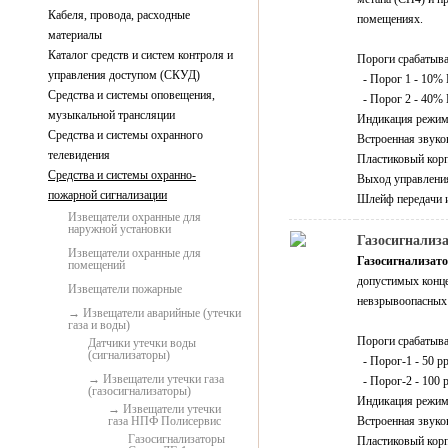
Кабеля, провода, расходные
помещениях.
материалы
Каталог средств и систем контроля и
Пороги срабатыва
управления доступом (СКУД)
- Порог 1 - 10
Средства и системы оповещения,
- Порог 2 - 40
музыкальной трансляции
Индикация режимо
Средства и системы охранного
Встроенная звуко
телевидения
Пластиковый кор
Средства и системы охранно-
Выход управлени
пожарной сигнализации
Шлейф передачи и
Извещатели охранные для
наружной установки
Газосигнализа
Извещатели охранные для
Газосигнализат
помещений
допустимых конце
Извещатели пожарные
невзрывоопасных
Извещатели аварийные (утечки
газа и воды)
Пороги срабатыва
Датчики утечки воды
(сигнализаторы)
- Порог-1 - 50 p
Извещатели утечки газа
- Порог-2 - 100 
(газосигнализаторы)
Индикация режимо
Извещатели утечки
газа НПФ Полисервис
Встроенная звуко
Газосигнализаторы
Пластиковый кор