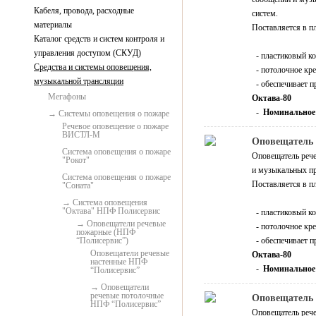
Кабеля, провода, расходные
систем.
материалы
Поставляется в п
Каталог средств и систем контроля и
управления доступом (СКУД)
- пластиковый к
Средства и системы оповещения,
- потолочное кре
музыкальной трансляции
- обеспечивает п
Мегафоны
Октава-80
-
Номинальное
Системы оповещения о пожаре
Речевое оповещение о пожаре
ВИСТЛ-М
Оповещатель 
Система оповещения о пожаре
Оповещатель реч
"Рокот"
и музыкальных пр
Система оповещения о пожаре
Поставляется в п
"Соната"
Система оповещения
"Октава" НПФ Полисервис
- пластиковый к
Оповещатели речевые
- потолочное кре
пожарные (НПФ
“Полисервис”)
- обеспечивает п
Оповещатели речевые
Октава-80
настенные НПФ
-
Номинальное
“Полисервис”
Оповещатели
речевые потолочные
Оповещатель 
НПФ “Полисервис”
Оповещатель реч