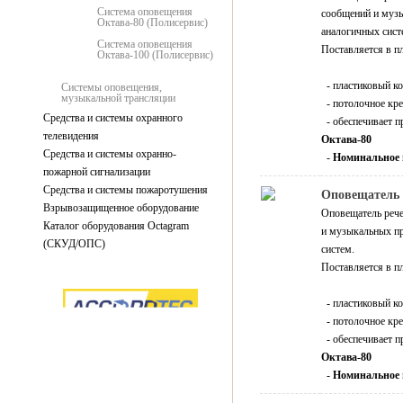
Система оповещения
сообщений и музы
Октава-80 (Полисервис)
аналогичных сист
Система оповещения
Поставляется в п
Октава-100 (Полисервис)
- пластиковый к
Системы оповещения,
музыкальной трансляции
- потолочное кре
Средства и системы охранного
- обеспечивает п
телевидения
Октава-80
Средства и системы охранно-
-
Номинальное н
пожарной сигнализации
Средства и системы пожаротушения
Оповещатель 
Взрывозащищенное оборудование
Оповещатель реч
Каталог оборудования Octagram
и музыкальных пр
(СКУД/ОПС)
систем.
Поставляется в п
- пластиковый к
- потолочное кре
- обеспечивает п
Октава-80
-
Номинальное 