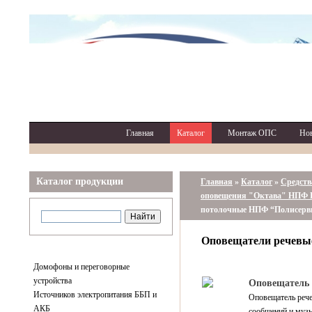
Главная
Каталог
Монтаж ОПС
Но
Каталог продукции
Главная
»
Каталог
»
Средств
оповещения "Октава" НПФ 
потолочные НПФ “Полисерв
Оповещатели речевы
Домофоны и переговорные
устройства
Оповещатель 
Источников электропитания ББП и
Оповещатель реч
АКБ
сообщений и музы