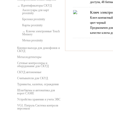
доступа, 48 битн
Идентификаторы СКУД
Аксессуары для карт
Ключ электро
proximitу
Ключ контактны
Брелоки proximity
цвет черный
Карты proximity
Предназначен для
Ключи электронные Touch
качестве ключа д
Memory
Метки proximity
Кнопки выхода для домофонов и
СКУД
Металлодетекторы
Сетевые контроллеры и
оборудование для СКУД
СКУД автономные
Считыватели для СКУД
Турникеты, калитки, ограждения
Шлагбаумы и автоматика для
ворот CAME
Устройства хранения и учета ЭВС
VGL Патруль Система контроля
персонала