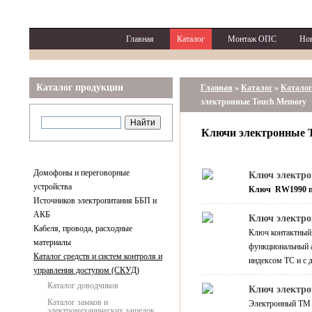
Главная
Каталог
Монтаж ОПС
Но
Каталог продукции
Главная
»
Каталог
»
Каталог
электронные Touch Memory
Ключи электронные 
Домофоны и переговорные
Ключ электр
устройства
Ключ RW1990 п
Источников электропитания ББП и
АКБ
Ключ электр
Кабеля, провода, расходные
Ключ контактны
материалы
функциональный 
Каталог средств и систем контроля и
индексом ТС и с 
управления доступом (СКУД)
Каталог доводчиков
Ключ электро
Каталог замков и
Электронный TM
электромеханических защелок