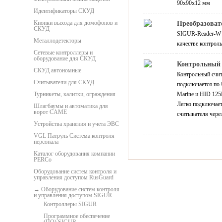
90х90х12 мм
Идентификаторы СКУД
Кнопки выхода для домофонов и
Преобразоват
СКУД
SIGUR-Reader-W 
Металлодетекторы
качестве контрол
Сетевые контроллеры и
оборудование для СКУД
Контрольный 
СКУД автономные
Контрольный счит
Считыватели для СКУД
подключается по 
Турникеты, калитки, ограждения
Marine и HID 125
Легко подключает
Шлагбаумы и автоматика для
ворот CAME
считывателя чере
Устройства хранения и учета ЭВС
VGL Патруль Система контроля
персонала
Каталог оборудования компании
PERCo
Оборудование систем контроля и
управления доступом RusGuard
Оборудование систем контроля
и управления доступом SIGUR
Контроллеры SIGUR
Программное обеспечение