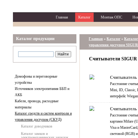
Главная
Каталог
Монтаж ОПС
Но
Каталог продукции
Главная
»
Каталог
»
Каталог
управления доступом SIGUR
Считыватели SIGUR
Домофоны и переговорные
Считыватель 
устройства
Расстояние считыв
Источников электропитания ББП и
Mini, ID, Classic
АКБ
интерфейс Wiegan
Кабеля, провода, расходные
материалы
Считыватель
Каталог средств и систем контроля и
Расстояние считы
управления доступом (СКУД)
картами Mifare (U
Каталог доводчиков
Visa и MasterCar
Каталог замков и
световой (RGB) и
электромеханических защелок