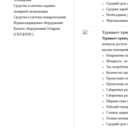
телевидения
Средний срок с
Средства и системы охранно-
Средняя нарабо
пожарной сигнализации
Необходимая д
Средства и системы пожаротушения
Максимальные 
Взрывозащищенное оборудование
Каталог оборудования Octagram
Турникет-три
(СКУД/ОПС)
Турникет-трипод
контроль доступа
внутри помещений
Напряжение пи
Мощность - не
Ток потреблени
Количество нап
Пропускная спо
Пропускная спо
Габаритные ра
Габаритные ра
Ширина зоны п
Рабочий темпер
Степень защиты
Планки антипа
Средний срок с