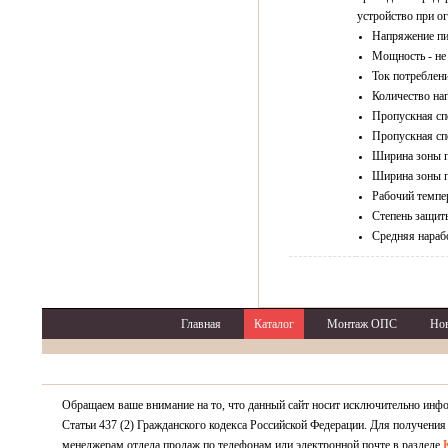
устройство при о
Напряжение пи
Мощность - не 
Ток потреблени
Количество нап
Пропускная спо
Пропускная спо
Ширина зоны п
Ширина зоны п
Рабочий темпер
Степень защиты
Средняя нарабо
Главная
Каталог
Монтаж ОПС
Но
Обращаем ваше внимание на то, что данный сайт носит исключительно инф
Статьи 437 (2) Гражданского кодекса Российской Федерации. Для получения
менеджерам отдела продаж по телефонам или электронной почте в разделе