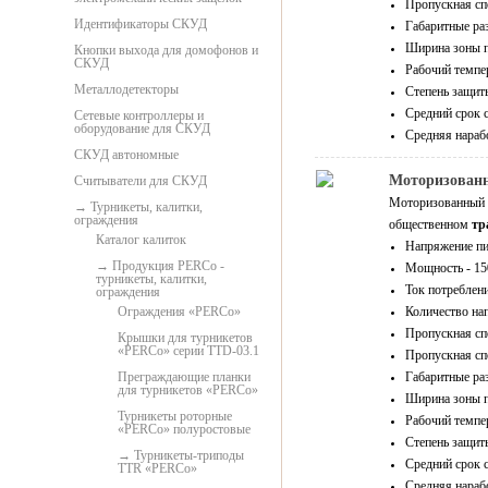
Пропускная спо
Идентификаторы СКУД
Габаритные ра
Ширина зоны п
Кнопки выхода для домофонов и
СКУД
Рабочий темпер
Металлодетекторы
Степень защиты
Средний срок с
Сетевые контроллеры и
оборудование для СКУД
Средняя нарабо
СКУД автономные
Моторизованн
Считыватели для СКУД
Моторизованный
Турникеты, калитки,
ограждения
общественном
тр
Каталог калиток
Напряжение пи
Продукция PERCo -
Мощность - 1
турникеты, калитки,
Ток потреблени
ограждения
Ограждения «PERCo»
Количество нап
Пропускная спо
Крышки для турникетов
«PERCo» серии TTD-03.1
Пропускная спо
Преграждающие планки
Габаритные ра
для турникетов «PERCo»
Ширина зоны п
Турникеты роторные
Рабочий темпер
«PERCo» полуростовые
Степень защиты
Турникеты-триподы
Средний срок с
TTR «PERCo»
Средняя нарабо