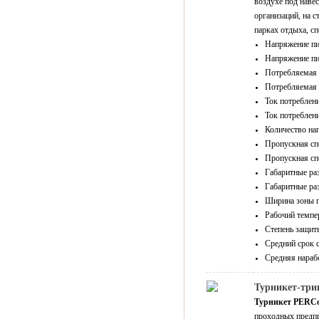
воздухе под наве
организаций, на 
парках отдыха, с
Напряжение пи
Напряжение пи
Потребляемая м
Потребляемая 
Ток потреблени
Ток потреблени
Количество нап
Пропускная спо
Пропускная спо
Габаритные ра
Габаритные ра
Ширина зоны п
Рабочий темпер
Степень защиты
Средний срок с
Средняя нарабо
Турникет-три
Турникет PERCo
проходных предпр