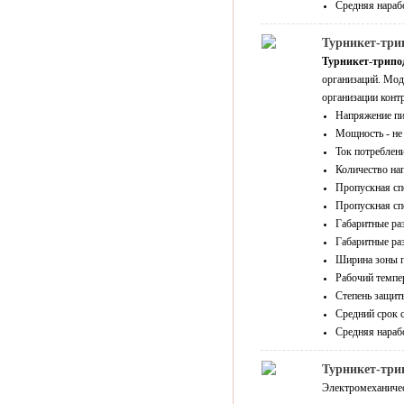
Средняя нарабо
Турникет-три
Турникет-трипод
организаций. Мо
организации конт
Напряжение пи
Мощность - не 
Ток потреблени
Количество нап
Пропускная спо
Пропускная спо
Габаритные ра
Габаритные ра
Ширина зоны п
Рабочий темпер
Степень защиты
Средний срок с
Средняя нарабо
Турникет-тр
Электромеханиче