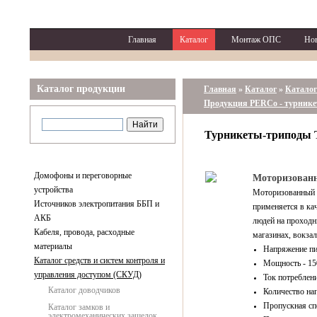
Главная
Каталог
Монтаж ОПС
Но
Каталог продукции
Главная
»
Каталог
»
Каталог
Продукция PERCo - турнике
Турникеты-триподы
Домофоны и переговорные
Моторизован
устройства
Моторизованный
Источников электропитания ББП и
применяется в ка
АКБ
людей на проходн
Кабеля, провода, расходные
магазинах, вокзал
материалы
Напряжение пи
Каталог средств и систем контроля и
Мощность - 1
управления доступом (СКУД)
Ток потреблени
Каталог доводчиков
Количество нап
Пропускная спо
Каталог замков и
электромеханических защелок