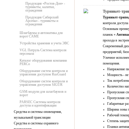
Продукция «Ростов-Дон» -
турникеты, калитки,
ограждения
Турникет-три
Продукция Сибирский
Турникет-трипо
Арсенал - турникеты и
контроля доступа
ограждения
Основным преим
Шлагбаумы и автоматика для
планок «
Антипа
ворот CAME
прохода в экстре
Устройства хранения и учета ЭВС
Современный диза
VGL Патруль Система контроля
предприятий, бизн
персонала
Уличное исполнен
Каталог оборудования компании
помещения.
PERCo
Напряжение пи
Оборудование систем контроля и
управления доступом RusGuard
Мощность - не
Ток потреблени
Оборудование систем контроля и
управления доступом SIGUR
Количество нап
GSM-модули для шлагбаумов и
Пропускная спо
ворот
Пропускная спо
PARSEC Системы контроля
Габаритные ра
доступа и идентификации
Ширина зоны п
Средства и системы оповещения,
Рабочий темпер
музыкальной трансляции
Степень защиты
Средства и системы охранного
Планки антипа