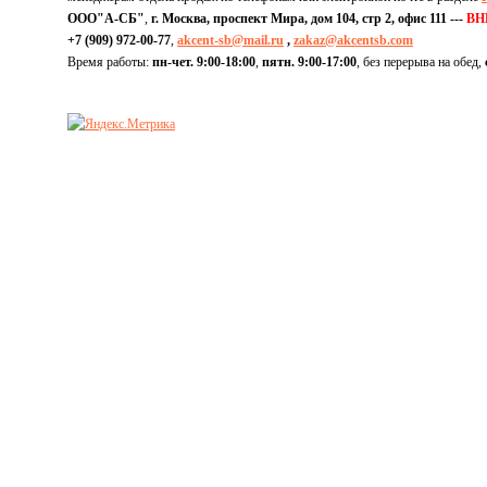
ООО"А-СБ"
,
г. Москва, проспект Мира, дом 104, стр 2, офис 111 ---
ВН
+7 (909) 972-00-77
,
akcent-sb@mail.ru
,
zakaz@akcentsb.com
Время работы:
пн-чет. 9:00-18:00
,
пятн. 9:00-17:00
, без перерыва на обед,