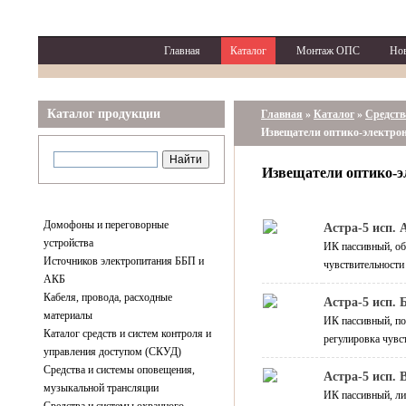
Главная
Каталог
Монтаж ОПС
Но
Каталог продукции
Главная
»
Каталог
»
Средств
Извещатели оптико-электро
Извещатели оптико-
Домофоны и переговорные
Астра-5 исп. 
устройства
ИК пассивный, об
Источников электропитания ББП и
чувствительности
АКБ
Кабеля, провода, расходные
Астра-5 исп. 
материалы
ИК пассивный, пов
Каталог средств и систем контроля и
регулировка чувс
управления доступом (СКУД)
Средства и системы оповещения,
Астра-5 исп. 
музыкальной трансляции
ИК пассивный, лин