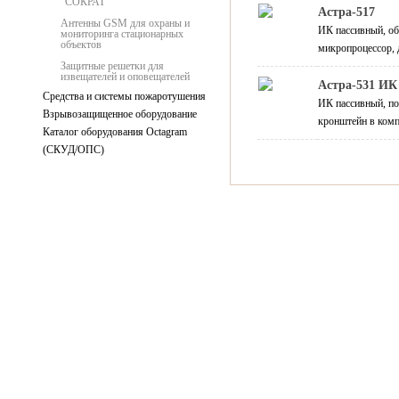
"СОКРАТ"
Астра-517
Антенны GSM для охраны и
ИК пассивный, об
мониторинга стационарных
объектов
микропроцессор, 
Защитные решетки для
извещателей и оповещателей
Астра-531 ИК
Средства и системы пожаротушения
ИК пассивный, по
Взрывозащищенное оборудование
кронштейн в комп
Каталог оборудования Octagram
(СКУД/ОПС)