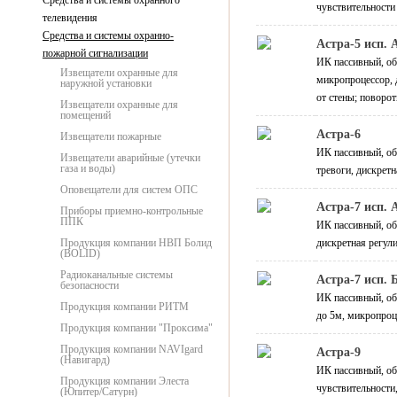
Средства и системы охранного
чувствительности
телевидения
Средства и системы охранно-
Астра-5 исп.
пожарной сигнализации
ИК пассивный, об
Извещатели охранные для
микропроцессор, 
наружной установки
от стены; поворо
Извещатели охранные для
помещений
Астра-6
Извещатели пожарные
ИК пассивный, об
Извещатели аварийные (утечки
газа и воды)
тревоги, дискрет
Оповещатели для систем ОПС
Астра-7 исп. 
Приборы приемно-контрольные
ППК
ИК пассивный, об
Продукция компании НВП Болид
дискретная регул
(BOLID)
Радиоканальные системы
Астра-7 исп. 
безопасности
ИК пассивный, об
Продукция компании РИТМ
до 5м, микропроц
Продукция компании "Проксима"
Продукция компании NAVIgard
Астра-9
(Навигард)
ИК пассивный, об
Продукция компании Элеста
чувствительности
(Юпитер/Сатурн)