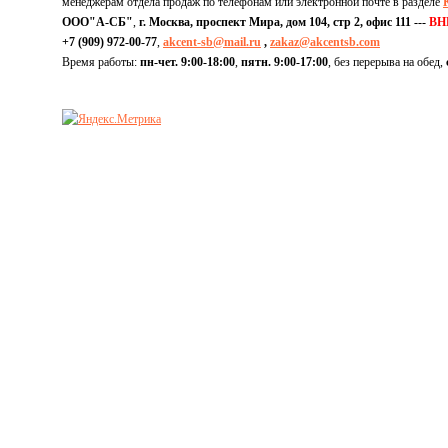
менеджерам отдела продаж по телефонам или электронной почте в разделе
ООО"А-СБ"
,
г. Москва, проспект Мира, дом 104, стр 2, офис 111 ---
ВН
+7 (909) 972-00-77
,
akcent-sb@mail.ru
,
zakaz@akcentsb.com
Время работы:
пн-чет. 9:00-18:00
,
пятн. 9:00-17:00
, без перерыва на обед,