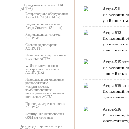
Продукция компании ТЕКО
(АСТРА)
Астра-511
Беспроводного оборудования
ИК пассивный, об
Астра-РИ-М (433 МГц)
устойчивость к м
Радиоканальная система
Астра-Zитадель (2,4 ГГц)
Астра-512
Радиоканальная система
АСТРА-Р
ИК пассивный, об
устойчивость к ж
Система радиоохраны
АСТРА-РИ
кронштейн в комп
Извещатели поверхностные
звуковые АСТРА
Астра-515 исп
Извещатели оптико-
ИК пассивный, об
электронные пассивные
АСТРА (ИК)
кронштейн в комп
Извещатели cовмещенные,
радиоволновые,
Астра-515 исп
ультразвуковые,
комбинированные,
ИК пассивный, пов
вибрационные и изменения
положения АСТРА
чувствительности
Проводная адресная система
АСТРА-А
Астра-516
Security Hub беспроводная
ИК пассивный, об
GSM сигнализация
чувствительности
Продукция Охранного Бюро