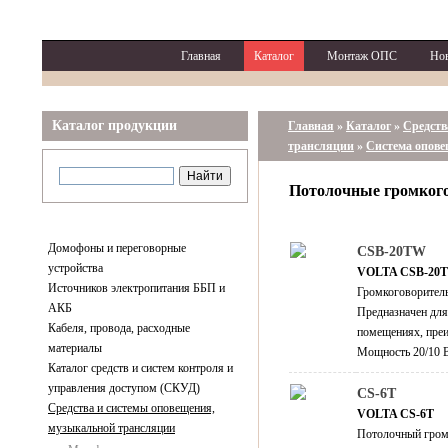
Главная
Каталог
Монтаж ОПС
Но
Каталог продукции
Главная
»
Каталог
»
Средств
трансляции
»
Система опов
Потолочные громког
Домофоны и переговорные
CSB-20TW
устройства
VOLTA CSB-20
Источников электропитания ББП и
Громкоговоритель
АКБ
Предназначен для
Кабеля, провода, расходные
помещениях, пре
материалы
Мощность 20/10 Вт
Каталог средств и систем контроля и
управления доступом (СКУД)
CS-6T
Средства и системы оповещения,
VOLTA CS-6T
музыкальной трансляции
Потолочный громко