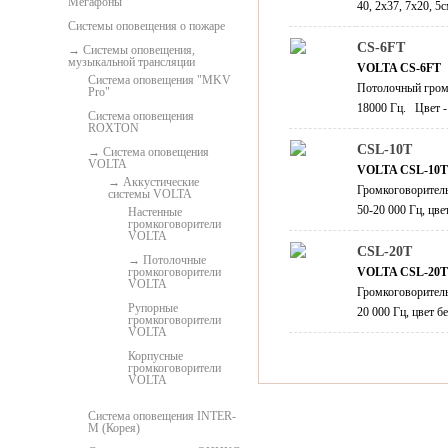
Мегафоны
40, 2х37, 7х20, 5с
Системы оповещения о пожаре
CS-6FT
Системы оповещения,
музыкальной трансляции
VOLTA CS-6FT
Система оповещения "MKV
Потолочный громк
Pro"
18000 Гц. Цвет -
Система оповещения
ROXTON
CSL-10T
Система оповещения
VOLTA
VOLTA CSL-10T
Аккустические
Громкоговоритель
системы VOLTA
50-20 000 Гц, цве
Настенные
громкоговорители
VOLTA
CSL-20T
Потолочные
громкоговорители
VOLTA CSL-20T
VOLTA
Громкоговоритель
Рупорные
20 000 Гц, цвет б
громкоговорители
VOLTA
Корпусные
громкоговорители
VOLTA
Система оповещения INTER-
M (Корея)