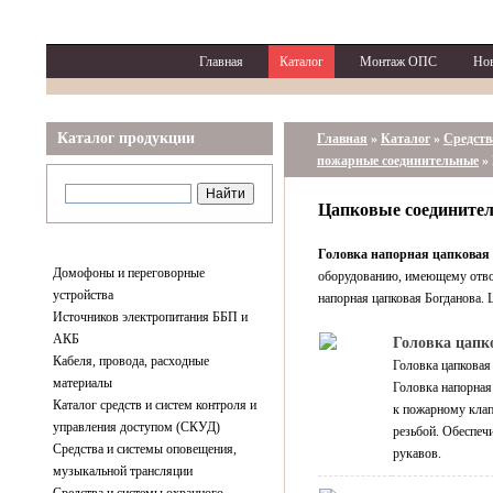
Главная
Каталог
Монтаж ОПС
Но
Каталог продукции
Главная
»
Каталог
»
Средств
пожарные соединительные
»
Цапковые соедините
Головка напорная цапковая
Домофоны и переговорные
оборудованию, имеющему отвод
устройства
напорная цапковая Богданова. 
Источников электропитания ББП и
АКБ
Головка цапк
Кабеля, провода, расходные
Головка цапковая
материалы
Головка напорная
Каталог средств и систем контроля и
к пожарному клап
управления доступом (СКУД)
резьбой. Обеспеч
Средства и системы оповещения,
рукавов.
музыкальной трансляции