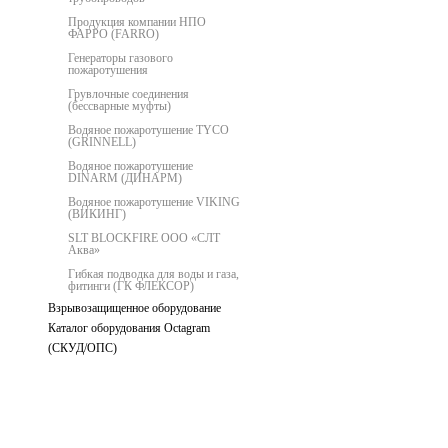
Продукция компании НПО
ФАРРО (FARRO)
Генераторы газового
пожаротушения
Грувлочные соединения
(бессварные муфты)
Водяное пожаротушение TYCO
(GRINNELL)
Водяное пожаротушение
DINARM (ДИНАРМ)
Водяное пожаротушение VIKING
(ВИКИНГ)
SLT BLOCKFIRE ООО «СЛТ
Аква»
Гибкая подводка для воды и газа,
фитинги (ГК ФЛЕКСОР)
Взрывозащищенное оборудование
Каталог оборудования Octagram
(СКУД/ОПС)