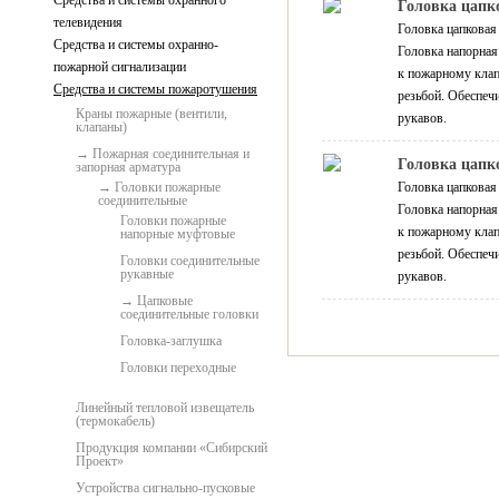
Средства и системы охранного
Головка цапк
телевидения
Головка цапковая
Средства и системы охранно-
Головка напорная
пожарной сигнализации
к пожарному клап
Средства и системы пожаротушения
резьбой. Обеспеч
Краны пожарные (вентили,
рукавов.
клапаны)
Пожарная соединительная и
Головка цапк
запорная арматура
Головки пожарные
Головка цапковая
соединительные
Головка напорная
Головки пожарные
к пожарному клап
напорные муфтовые
резьбой. Обеспеч
Головки соединительные
рукавные
рукавов.
Цапковые
соединительные головки
Головка-заглушка
Головки переходные
Линейный тепловой извещатель
(термокабель)
Продукция компании «Сибирский
Проект»
Устройства сигнально-пусковые