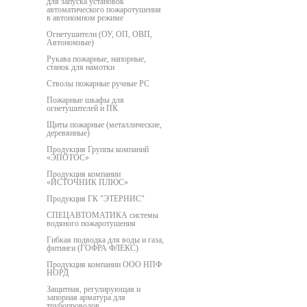
для запуска установок
автоматического пожаротушения
в автономном режиме
Огнетушители (ОУ, ОП, ОВП,
Автономные)
Рукава пожарные, напорные,
станок для намотки
Стволы пожарные ручные РС
Пожарные шкафы для
огнетушителей и ПК
Щиты пожарные (металлические,
деревянные)
Продукция Группы компаний
«ЭПОТОС»
Продукция компании
«ИСТОЧНИК ПЛЮС»
Продукция ГК "ЭТЕРНИС"
СПЕЦАВТОМАТИКА системы
водяного пожаротушения
Гибкая подводка для воды и газа,
фитинги (ГОФРА ФЛЕКС)
Продукция компании ООО НПФ
НОРД
Защитная, регулирующая и
запорная арматура для
трубопроводов