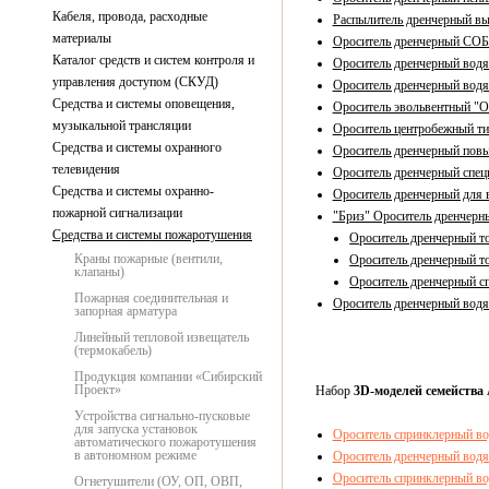
Кабеля, провода, расходные
Распылитель дренчерный вы
материалы
Ороситель дренчерный СОБ
Каталог средств и систем контроля и
Ороситель дренчерный водя
управления доступом (СКУД)
Ороситель дренчерный водя
Средства и системы оповещения,
Ороситель эвольвентный "ОЭ
музыкальной трансляции
Ороситель центробежный т
Средства и системы охранного
Ороситель дренчерный повы
телевидения
Ороситель дренчерный спец
Средства и системы охранно-
Ороситель дренчерный для 
пожарной сигнализации
"Бриз" Ороситель дренчерн
Средства и системы пожаротушения
Ороситель дренчерный т
Краны пожарные (вентили,
Ороситель дренчерный т
клапаны)
Ороситель дренчерный с
Пожарная соединительная и
Ороситель дренчерный водя
запорная арматура
Линейный тепловой извещатель
(термокабель)
Продукция компании «Сибирский
Проект»
Набор
3D-моделей семейства 
Устройства сигнально-пусковые
для запуска установок
Ороситель спринклерный в
автоматического пожаротушения
в автономном режиме
Ороситель дренчерный водя
Ороситель спринклерный в
Огнетушители (ОУ, ОП, ОВП,