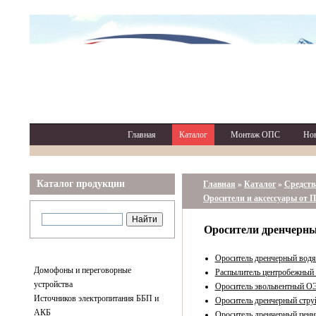
Главная
Каталог
Монтаж ОПС
Но
Каталог продукции
Главная
»
Каталог
»
Средств
Оросители и аксессуары от 
Оросители дренчерн
Ороситель дренчерный водя
Домофоны и переговорные
Распылитель центробежный
устройства
Ороситель эвольвентный О
Источников электропитания ББП и
Ороситель дренчерный стр
АКБ
Ороситель дренчерный пен