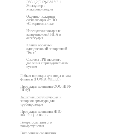
Э50/1,2(Э12)-ВМ.У3.1
Эксгаустер с
электроприводом
Охранно-пожарная
сигнализация от ПО
«Спецавтоматика»
Извещатели пожарные
аспирационный ИПА и
аксессуары
Клапан обратный
однодисковый поворотный
"Баге"
Система ТРВ высокого
давления с принудительным
пуском
Гибкая подводка для воды и газа,
фитинги (ГОФРА ФЛЕКС)
Продукция компании ООО НПФ
НОРД
Защитная, регулирующая и
запорная арматура для
трубопроводов
Продукция компании НПО
ФАРРО (FARRO)
Генераторы газового
пожаротушения
Грувлочные соединения