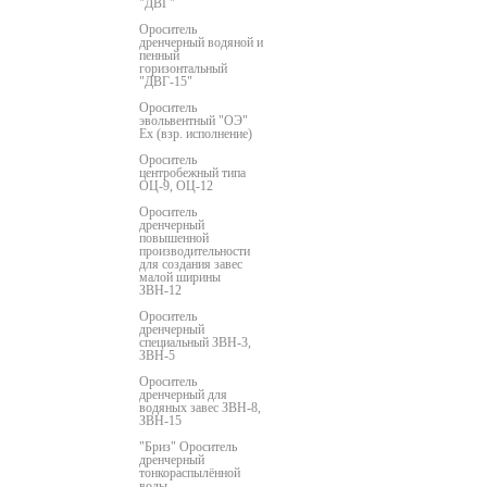
"ДВГ"
Ороситель
дренчерный водяной и
пенный
горизонтальный
"ДВГ-15"
Ороситель
эвольвентный "ОЭ"
Ex (взр. исполнение)
Ороситель
центробежный типа
ОЦ-9, ОЦ-12
Ороситель
дренчерный
повышенной
производительности
для создания завес
малой ширины
ЗВН-12
Ороситель
дренчерный
специальный ЗВН-3,
ЗВН-5
Ороситель
дренчерный для
водяных завес ЗВН-8,
ЗВН-15
"Бриз" Ороситель
дренчерный
тонкораспылённой
воды