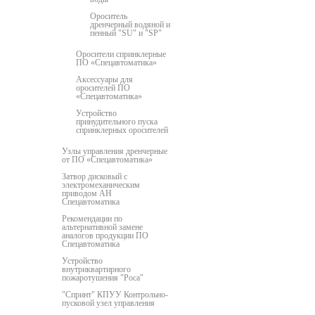
Ороситель
дренчерный водяной и
пенный "SU" и "SP"
Оросители спринклерные
ПО «Спецавтоматика»
Аксессуары для
оросителей ПО
«Спецавтоматика»
Устройство
принудительного пуска
спринклерных оросителей
Узлы управления дренчерные
от ПО «Спецавтоматика»
Затвор дисковый с
электромеханическим
приводом АН
Спецавтоматика
Рекомендации по
альтернативной замене
аналогов продукции ПО
Спецавтоматика
Устройство
внутриквартирного
пожаротушения "Роса"
"Спринт" КПУУ Контрольно-
пусковой узел управления