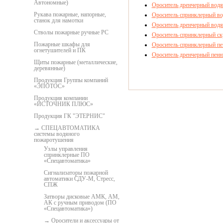
Автономные)
Ороситель дренчерный вод
Рукава пожарные, напорные,
Ороситель спринклерный во
станок для намотки
Ороситель дренчерный водя
Стволы пожарные ручные РС
Ороситель спринклерный с
Пожарные шкафы для
Ороситель спринклерный п
огнетушителей и ПК
Ороситель дренчерный пен
Щиты пожарные (металлические,
деревянные)
Продукция Группы компаний
«ЭПОТОС»
Продукция компании
«ИСТОЧНИК ПЛЮС»
Продукция ГК "ЭТЕРНИС"
СПЕЦАВТОМАТИКА
системы водяного
пожаротушения
Узлы управления
спринклерные ПО
«Спецавтоматика»
Сигнализаторы пожарной
автоматики СДУ-М, Стресс,
СПЖ
Затворы дисковые АМК, АМ,
АК с ручным приводом (ПО
«Спецавтоматика»)
Оросители и аксессуары от