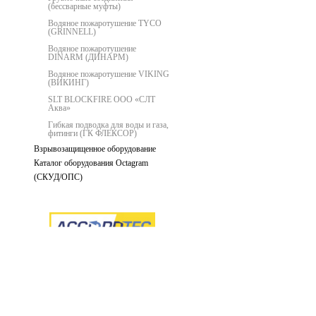
(бессварные муфты)
Водяное пожаротушение TYCO
(GRINNELL)
Водяное пожаротушение
DINARM (ДИНАРМ)
Водяное пожаротушение VIKING
(ВИКИНГ)
SLT BLOCKFIRE ООО «СЛТ
Аква»
Гибкая подводка для воды и газа,
фитинги (ГК ФЛЕКСОР)
Взрывозащищенное оборудование
Каталог оборудования Octagram
(СКУД/ОПС)