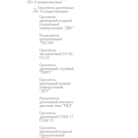
ПО «Спецавтоматика»
Оросители дренчерные
ПО «Спецавтоматика»
Ороситель
дренчерный водяной
специальный
универсальный "ДВУ"
Распылитель
центробежный
"РЦ-180"
Ороситель
эвольвентный ОЭ-16,
ОЭ-25
Ороситель
дренчерный струйный
"ПИРС"
Ороситель
дренчерный пенный
универсальный
"ДПУ"
Распылитель
дренчерный высокого
давления типа "РВД"
Ороситель
дренчерный СОБР-17,
СОБР-25
Ороситель
дренчерный водяной
горизонтальный