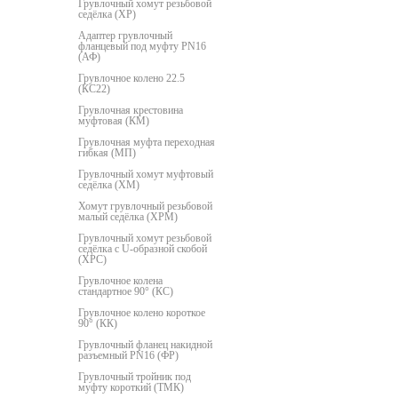
Грувлочный хомут резьбовой
седёлка (ХР)
Адаптер грувлочный
фланцевый под муфту PN16
(АФ)
Грувлочное колено 22.5
(КС22)
Грувлочная крестовина
муфтовая (КМ)
Грувлочная муфта переходная
гибкая (МП)
Грувлочный хомут муфтовый
седёлка (ХМ)
Хомут грувлочный резьбовой
малый седёлка (ХРМ)
Грувлочный хомут резьбовой
седёлка с U-образной скобой
(ХРС)
Грувлочное колена
стандартное 90° (КС)
Грувлочное колено короткое
90° (КК)
Грувлочный фланец накидной
разъемный PN16 (ФР)
Грувлочный тройник под
муфту короткий (ТМК)