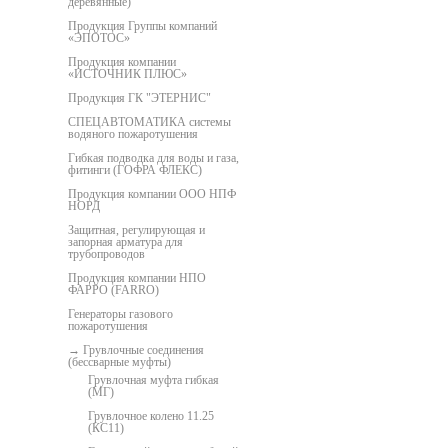
деревянные)
Продукция Группы компаний
«ЭПОТОС»
Продукция компании
«ИСТОЧНИК ПЛЮС»
Продукция ГК "ЭТЕРНИС"
СПЕЦАВТОМАТИКА системы
водяного пожаротушения
Гибкая подводка для воды и газа,
фитинги (ГОФРА ФЛЕКС)
Продукция компании ООО НПФ
НОРД
Защитная, регулирующая и
запорная арматура для
трубопроводов
Продукция компании НПО
ФАРРО (FARRO)
Генераторы газового
пожаротушения
Грувлочные соединения
(бессварные муфты)
Грувлочная муфта гибкая
(МГ)
Грувлочное колено 11.25
(КС11)