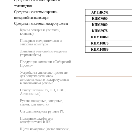
Средства и системы охранного
телевидения
Средства и системы охранно-
АРТИКУЛ
пожарной сигнализации
КПМ7660
Средства и системы пожаротушения
КПМ8960
Краны пожарные (вентили,
КПМ8976
клапаны)
КПМ10860
Пожарная соединительная и
КПМ10876
запорная арматура
КПМ10889
Линейный тепловой извещатель
(термокабель)
Продукция компании «Сибирский
Проект»
Устройства сигнально-пусковые
для запуска установок
автоматического пожаротушения
в автономном режиме
Огнетушители (ОУ, ОП, ОВП,
Автономные)
Рукава пожарные, напорные,
станок для намотки
Стволы пожарные ручные РС
Пожарные шкафы для
огнетушителей и ПК
Щиты пожарные (металлические,