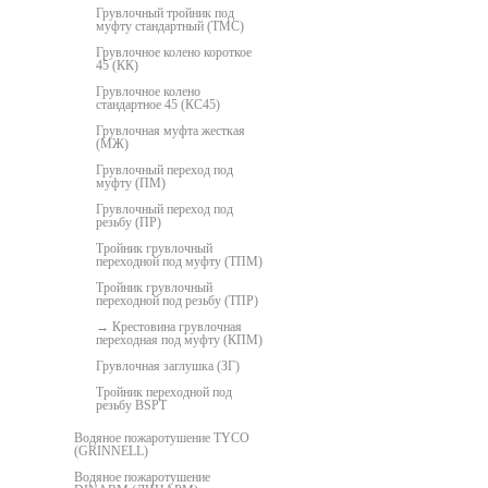
Грувлочный тройник под
муфту стандартный (ТМС)
Грувлочное колено короткое
45 (КК)
Грувлочное колено
стандартное 45 (КС45)
Грувлочная муфта жесткая
(МЖ)
Грувлочный переход под
муфту (ПМ)
Грувлочный переход под
резьбу (ПР)
Тройник грувлочный
переходной под муфту (ТПМ)
Тройник грувлочный
переходной под резьбу (ТПР)
Крестовина грувлочная
переходная под муфту (КПМ)
Грувлочная заглушка (ЗГ)
Тройник переходной под
резьбу BSPT
Водяное пожаротушение TYCO
(GRINNELL)
Водяное пожаротушение