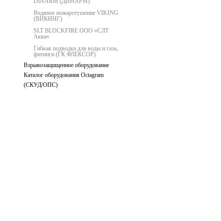
DINARM (ДИНАРМ)
Водяное пожаротушение VIKING
(ВИКИНГ)
SLT BLOCKFIRE ООО «СЛТ
Аква»
Гибкая подводка для воды и газа,
фитинги (ГК ФЛЕКСОР)
Взрывозащищенное оборудование
Каталог оборудования Octagram
(СКУД/ОПС)