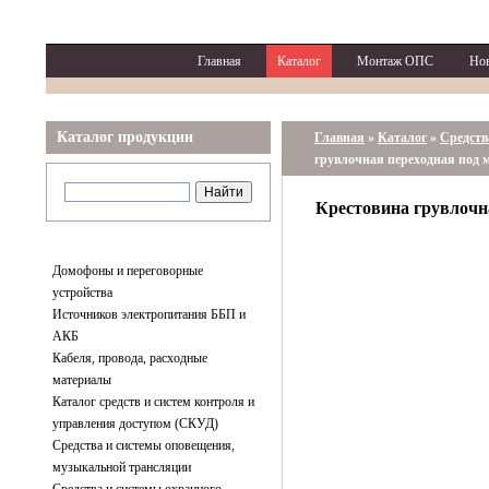
Главная
Каталог
Монтаж ОПС
Но
Каталог продукции
Главная
»
Каталог
»
Средств
грувлочная переходная под
Крестовина грувлочн
Домофоны и переговорные
устройства
Источников электропитания ББП и
АКБ
Кабеля, провода, расходные
материалы
Каталог средств и систем контроля и
управления доступом (СКУД)
Средства и системы оповещения,
музыкальной трансляции