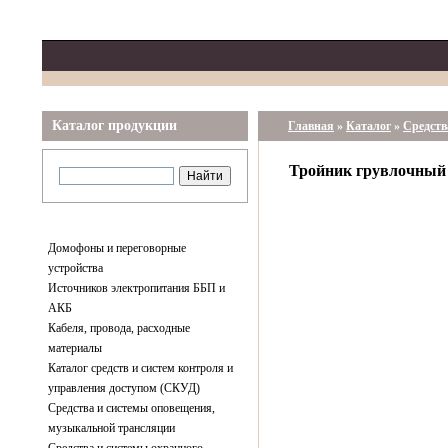
Каталог продукции
Главная
»
Каталог
»
Средств
Тройник грувлочный 
Домофоны и переговорные
устройства
Источников электропитания ББП и
АКБ
Кабеля, провода, расходные
материалы
Каталог средств и систем контроля и
управления доступом (СКУД)
Средства и системы оповещения,
музыкальной трансляции