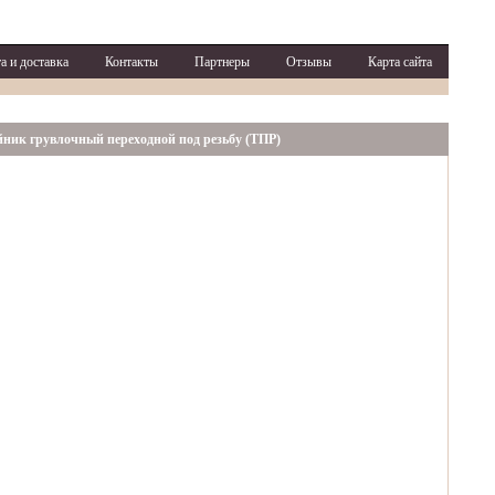
а и доставка
Контакты
Партнеры
Отзывы
Карта сайта
ник грувлочный переходной под резьбу (ТПР)