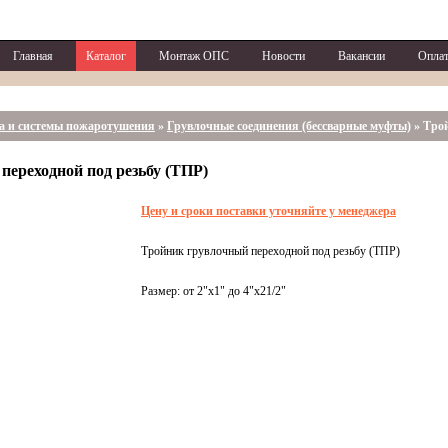
Главная
Каталог
Монтаж ОПС
Новости
Вакансии
Оплат
а и системы пожаротушения
»
Грувлочные соединения (бессварные муфты)
»
Трой
переходной под резьбу (ТПР)
Цену и сроки поставки уточняйте у менеджера
Тройник грувлочный переходной под резьбу (ТПР)
Размер: от 2"x1" до 4"x21/2"