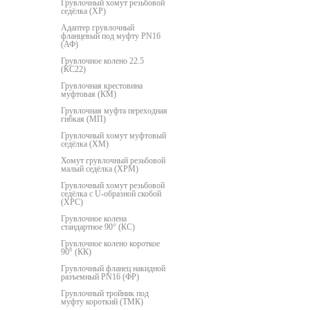
Грувлочный хомут резьбовой
седёлка (ХР)
Адаптер грувлочный
фланцевый под муфту PN16
(АФ)
Грувлочное колено 22.5
(КС22)
Грувлочная крестовина
муфтовая (КМ)
Грувлочная муфта переходная
гибкая (МП)
Грувлочный хомут муфтовый
седёлка (ХМ)
Хомут грувлочный резьбовой
малый седёлка (ХРМ)
Грувлочный хомут резьбовой
седёлка с U-образной скобой
(ХРС)
Грувлочное колена
стандартное 90° (КС)
Грувлочное колено короткое
90° (КК)
Грувлочный фланец накидной
разъемный PN16 (ФР)
Грувлочный тройник под
муфту короткий (ТМК)