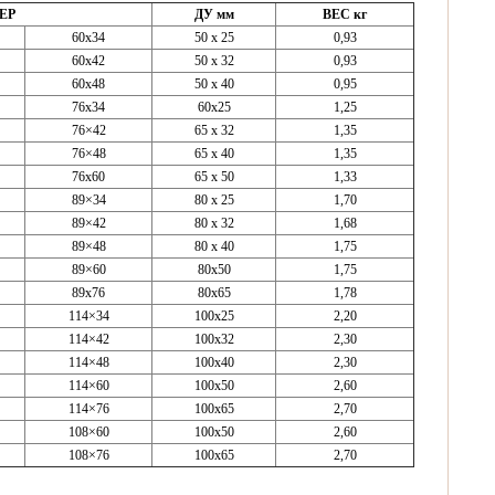
ЕР
ДУ
мм
ВЕС
кг
60x34
50 х 25
0,93
60x42
50 х 32
0,93
60x48
50 х 40
0,95
76x34
60х25
1,25
76×42
65 х 32
1,35
76×48
65 х 40
1,35
76x60
65 х 50
1,33
89×34
80 х 25
1,70
89×42
80 х 32
1,68
89×48
80 х 40
1,75
89×60
80х50
1,75
89x76
80х65
1,78
114×34
100х25
2,20
114×42
100х32
2,30
114×48
100х40
2,30
114×60
100х50
2,60
114×76
100х65
2,70
108×60
100х50
2,60
108×76
100х65
2,70