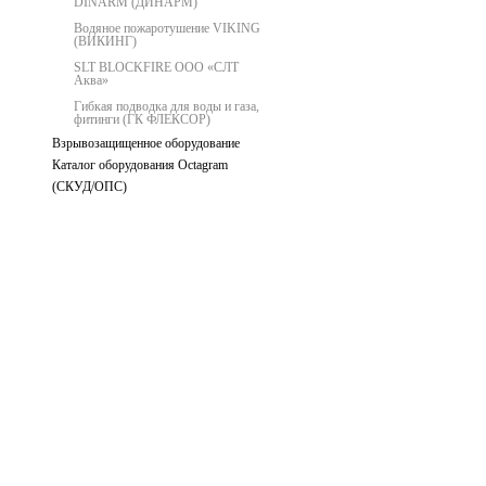
DINARM (ДИНАРМ)
Водяное пожаротушение VIKING
(ВИКИНГ)
SLT BLOCKFIRE ООО «СЛТ
Аква»
Гибкая подводка для воды и газа,
фитинги (ГК ФЛЕКСОР)
Взрывозащищенное оборудование
Каталог оборудования Octagram
(СКУД/ОПС)