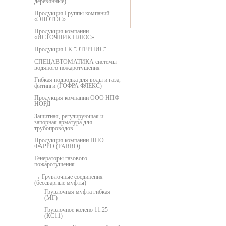
деревянные)
Продукция Группы компаний
«ЭПОТОС»
Продукция компании
«ИСТОЧНИК ПЛЮС»
Продукция ГК "ЭТЕРНИС"
СПЕЦАВТОМАТИКА системы
водяного пожаротушения
Гибкая подводка для воды и газа,
фитинги (ГОФРА ФЛЕКС)
Продукция компании ООО НПФ
НОРД
Защитная, регулирующая и
запорная арматура для
трубопроводов
Продукция компании НПО
ФАРРО (FARRO)
Генераторы газового
пожаротушения
Грувлочные соединения
(бессварные муфты)
Грувлочная муфта гибкая
(МГ)
Грувлочное колено 11.25
(КС11)