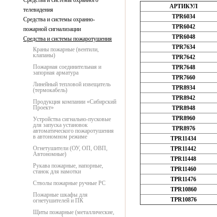
Средства и системы охранного
АРТИКУЛ
телевидения
TPR6034
Средства и системы охранно-
TPR6042
пожарной сигнализации
TPR6048
Средства и системы пожаротушения
TPR7634
Краны пожарные (вентили,
клапаны)
TPR7642
Пожарная соединительная и
TPR7648
запорная арматура
TPR7660
Линейный тепловой извещатель
TPR8934
(термокабель)
TPR8942
Продукция компании «Сибирский
Проект»
TPR8948
TPR8960
Устройства сигнально-пусковые
для запуска установок
TPR8976
автоматического пожаротушения
в автономном режиме
TPR11434
Огнетушители (ОУ, ОП, ОВП,
TPR11442
Автономные)
TPR11448
Рукава пожарные, напорные,
TPR11460
станок для намотки
TPR11476
Стволы пожарные ручные РС
TPR10860
Пожарные шкафы для
TPR10876
огнетушителей и ПК
Щиты пожарные (металлические,