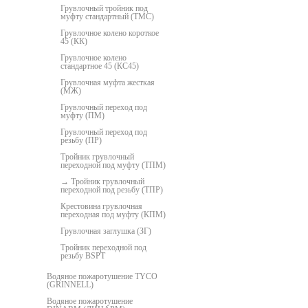
Грувлочный тройник под
муфту стандартный (ТМС)
Грувлочное колено короткое
45 (КК)
Грувлочное колено
стандартное 45 (КС45)
Грувлочная муфта жесткая
(МЖ)
Грувлочный переход под
муфту (ПМ)
Грувлочный переход под
резьбу (ПР)
Тройник грувлочный
переходной под муфту (ТПМ)
Тройник грувлочный
переходной под резьбу (ТПР)
Крестовина грувлочная
переходная под муфту (КПМ)
Грувлочная заглушка (ЗГ)
Тройник переходной под
резьбу BSPT
Водяное пожаротушение TYCO
(GRINNELL)
Водяное пожаротушение