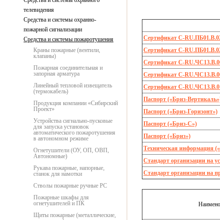
Средства и системы охранного
телевидения
Средства и системы охранно-
пожарной сигнализации
Сертификат C-RU.ПБ01.В.0
Средства и системы пожаротушения
Краны пожарные (вентили,
Сертификат C-RU.ПБ01.В.0
клапаны)
Сертификат C-RU.ЧС13.В.0
Пожарная соединительная и
запорная арматура
Сертификат С-RU.ЧС13.В.0
Линейный тепловой извещатель
Сертификат С-RU.ЧС13.В.0
(термокабель)
Паспорт («Бриз-Вертикаль»
Продукция компании «Сибирский
Проект»
Паспорт («Бриз-Горизонт»)
Устройства сигнально-пусковые
Паспорт («Бриз-С»)
для запуска установок
автоматического пожаротушения
Паспорт («Бриз»)
в автономном режиме
Техническая информация («
Огнетушители (ОУ, ОП, ОВП,
Автономные)
Стандарт организации на у
Рукава пожарные, напорные,
Стандарт организации на п
станок для намотки
Стволы пожарные ручные РС
Пожарные шкафы для
огнетушителей и ПК
Наимено
Щиты пожарные (металлические,