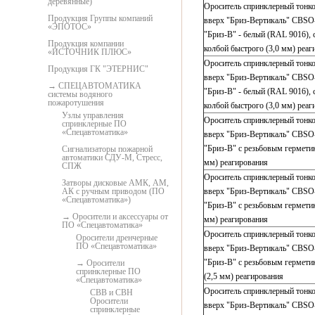
деревянные)
Ороситель спринклерный тонк
Продукция Группы компаний
вверх "Бриз-Вертикаль" СВSО
«ЭПОТОС»
"Бриз-В" - белый (RAL 9016), 
Продукция компании
колбой быстрого (3,0 мм) реаг
«ИСТОЧНИК ПЛЮС»
Ороситель спринклерный тонк
Продукция ГК "ЭТЕРНИС"
вверх "Бриз-Вертикаль" СВSО
СПЕЦАВТОМАТИКА
"Бриз-В" - белый (RAL 9016), 
системы водяного
пожаротушения
колбой быстрого (3,0 мм) реаг
Узлы управления
Ороситель спринклерный тонк
спринклерные ПО
«Спецавтоматика»
вверх "Бриз-Вертикаль" СВSО
"Бриз-В" с резьбовым герметик
Сигнализаторы пожарной
автоматики СДУ-М, Стресс,
мм) реагирования
СПЖ
Ороситель спринклерный тонк
Затворы дисковые АМК, АМ,
АК с ручным приводом (ПО
вверх "Бриз-Вертикаль" СВSО
«Спецавтоматика»)
"Бриз-В" с резьбовым герметик
Оросители и аксессуары от
мм) реагирования
ПО «Спецавтоматика»
Ороситель спринклерный тонк
Оросители дренчерные
ПО «Спецавтоматика»
вверх "Бриз-Вертикаль" СВSО
"Бриз-В" с резьбовым гермети
Оросители
спринклерные ПО
(2,5 мм) реагирования
«Спецавтоматика»
Ороситель спринклерный тонк
СВВ и СВН
Оросители
вверх "Бриз-Вертикаль" СВSО
спринклерные