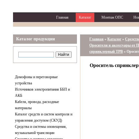
Главная
Каталог
Монтаж ОПС
Но
Каталог продукции
Главная
»
Каталог
»
Средств
Оросители и аксессуары от 
спринклерный ТРВ
»
Оросит
Ороситель спринкле
Домофоны и переговорные
устройства
Источников электропитания ББП и
АКБ
Кабеля, провода, расходные
материалы
Каталог средств и систем контроля и
управления доступом (СКУД)
Средства и системы оповещения,
музыкальной трансляции