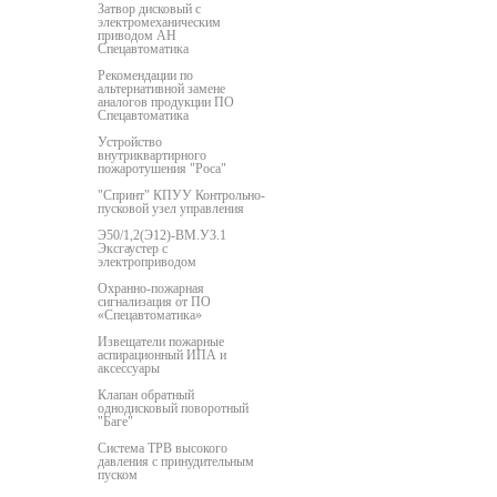
Затвор дисковый с
электромеханическим
приводом АН
Спецавтоматика
Рекомендации по
альтернативной замене
аналогов продукции ПО
Спецавтоматика
Устройство
внутриквартирного
пожаротушения "Роса"
"Спринт" КПУУ Контрольно-
пусковой узел управления
Э50/1,2(Э12)-ВМ.У3.1
Эксгаустер с
электроприводом
Охранно-пожарная
сигнализация от ПО
«Спецавтоматика»
Извещатели пожарные
аспирационный ИПА и
аксессуары
Клапан обратный
однодисковый поворотный
"Баге"
Система ТРВ высокого
давления с принудительным
пуском