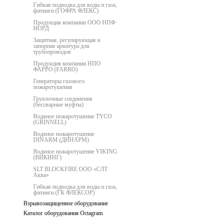
Гибкая подводка для воды и газа,
фитинги (ГОФРА ФЛЕКС)
Продукция компании ООО НПФ
НОРД
Защитная, регулирующая и
запорная арматура для
трубопроводов
Продукция компании НПО
ФАРРО (FARRO)
Генераторы газового
пожаротушения
Грувлочные соединения
(бессварные муфты)
Водяное пожаротушение TYCO
(GRINNELL)
Водяное пожаротушение
DINARM (ДИНАРМ)
Водяное пожаротушение VIKING
(ВИКИНГ)
SLT BLOCKFIRE ООО «СЛТ
Аква»
Гибкая подводка для воды и газа,
фитинги (ГК ФЛЕКСОР)
Взрывозащищенное оборудование
Каталог оборудования Octagram