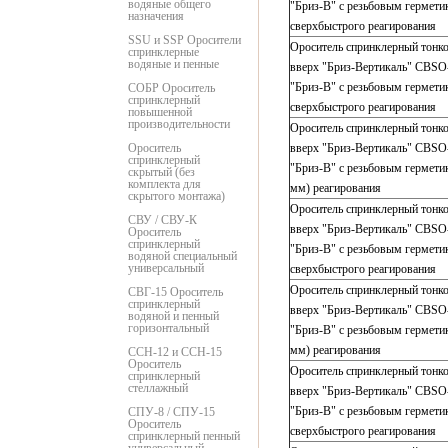
водяные общего
"Бриз-В" с резьбовым герметик
назначения
сверхбыстрого реагирования
SSU и SSP Оросители
Ороситель спринклерный тонк
спринклерные
водяные и пенные
вверх "Бриз-Вертикаль" СВSО
"Бриз-В" с резьбовым герметик
СОБР Ороситель
спринклерный
сверхбыстрого реагирования
повышенной
производительности
Ороситель спринклерный тонк
Ороситель
вверх "Бриз-Вертикаль" СВSО
спринклерный
"Бриз-В" с резьбовым герметик
скрытый (без
комплекта для
мм) реагирования
скрытого монтажа)
Ороситель спринклерный тонк
СВУ / СВУ-К
вверх "Бриз-Вертикаль" СВSО
Ороситель
спринклерный
"Бриз-В" с резьбовым герметик
водяной специальный
универсальный
сверхбыстрого реагирования
Ороситель спринклерный тонк
СВГ-15 Ороситель
спринклерный
вверх "Бриз-Вертикаль" СВSО
водяной и пенный
горизонтальный
"Бриз-В" с резьбовым герметик
мм) реагирования
ССН-12 и ССН-15
Ороситель
Ороситель спринклерный тонк
спринклерный
стеллажный
вверх "Бриз-Вертикаль" СВSО
"Бриз-В" с резьбовым герметик
СПУ-8 / СПУ-15
Ороситель
сверхбыстрого реагирования
спринклерный пенный