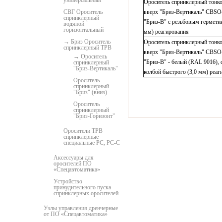
универсальный
Ороситель спринклерный тонк
СВГ Ороситель
вверх "Бриз-Вертикаль" СВSО
спринклерный
"Бриз-В" с резьбовым герметик
водяной
горизонтальный
мм) реагирования
Бриз Ороситель
Ороситель спринклерный тонк
спринклерный ТРВ
вверх "Бриз-Вертикаль" СВSО
Ороситель
"Бриз-В" - белый (RAL 9016), 
спринклерный
"Бриз-Вертикаль"
колбой быстрого (3,0 мм) реаг
Ороситель
спринклерный
"Бриз" (вниз)
Ороситель
спринклерный
"Бриз-Горизонт"
Оросители ТРВ
спринклерные
специальные РС, РС-С
Аксессуары для
оросителей ПО
«Спецавтоматика»
Устройство
принудительного пуска
спринклерных оросителей
Узлы управления дренчерные
от ПО «Спецавтоматика»